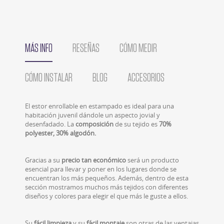
MÁS INFO
RESEÑAS
CÓMO MEDIR
CÓMO INSTALAR
BLOG
ACCESORIOS
El estor enrollable en estampado es ideal para una
habitación juvenil dándole un aspecto jovial y
desenfadado. La
composición
de su tejido es
70%
polyester, 30% algodón.
Gracias a su
precio tan económico
será un producto
esencial para llevar y poner en los lugares donde se
encuentran los más pequeños. Además, dentro de esta
sección mostramos muchos más tejidos con diferentes
diseños y colores para elegir el que más le guste a ellos.
Su
fácil limpieza
y su
fácil montaje
son otras de las ventajas