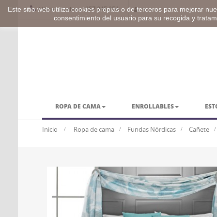
Llámenos ahora:
957 245 254
Este sitio web utiliza cookies propias o de terceros para mejorar nues
consentimiento del usuario para su recogida y trata
ROPA DE CAMA
ENROLLABLES
EST
BARRAS Y ACCESORIOS
VESTUARIO
Inicio
>
Ropa de cama
>
Fundas Nórdicas
>
Cañete