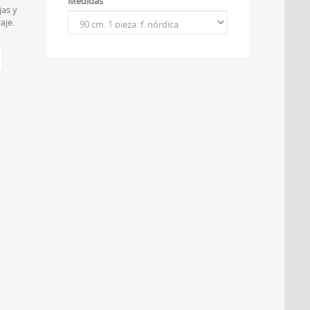
Medidas
jas y
aje.