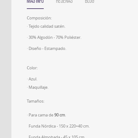
MÁS INFO
RESEÑAS
BLOG
Composición:
· Tejido calidad satén.
· 30% Algodón - 70% Poliéster.
· Diseño - Estampado.
Color:
· Azul.
· Maquillaje.
Tamaños:
· Para cama de
90 cm
.
Funda Nórdica - 150 x 220+40 cm.
Funda Almohada - 45 x 105 cm.