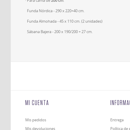
· Para cama de
200
cm
.
Funda Nórdica - 290 x 220+40 cm.
Funda Almohada - 45 x 110 cm. (2 unidades)
Sábana Bajera - 200 x 190/200 + 27 cm.
MI CUENTA
INFORMA
Mis pedidos
Entrega
Mis devoluciones
Política de