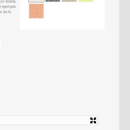
tor doble,
r ejemplo
o de lo