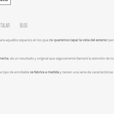
STALAR
BLOG
para aquellos espacios en los que
no queremos tapar la vista del exterior
pero
trecha
, da un resultado y original que seguramente llamará la atención de to
te tipo de enrollable
se fabrica a medida
y tienen una serie de características