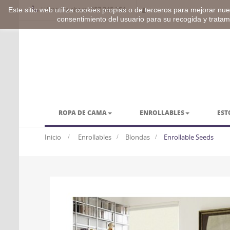
Llámenos ahora:
957 245 254
Este sitio web utiliza cookies propias o de terceros para mejorar nues
consentimiento del usuario para su recogida y trata
ROPA DE CAMA
ENROLLABLES
EST
BARRAS Y ACCESORIOS
VESTUARIO
Inicio
>
Enrollables
>
Blondas
>
Enrollable Seeds