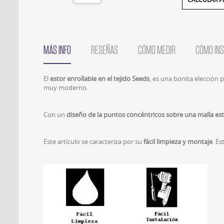
MÁS INFO
RESEÑAS
CÓMO MEDIR
CÓMO IN
El
estor enrollable en el tejido Seeds
, es una bonita elección 
muy moderno.
Con un
diseño de la puntos concéntricos sobre una malla es
Este artículo se caracteriza por su
fácil limpieza y montaje
. Es