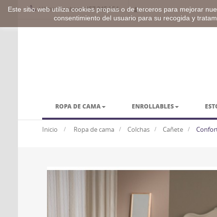
Llámenos ahora:
957 245 254
Este sitio web utiliza cookies propias o de terceros para mejorar nues
consentimiento del usuario para su recogida y trata
ROPA DE CAMA
ENROLLABLES
EST
BARRAS Y ACCESORIOS
VESTUARIO
Inicio
>
Ropa de cama
>
Colchas
>
Cañete
>
Confor