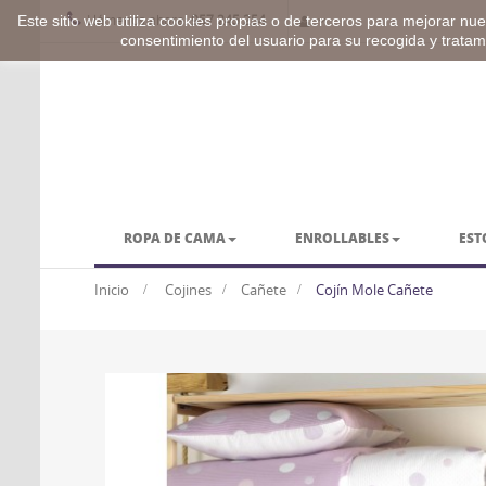
Llámenos ahora:
957 245 254
Este sitio web utiliza cookies propias o de terceros para mejorar nues
consentimiento del usuario para su recogida y trata
ROPA DE CAMA
ENROLLABLES
EST
BARRAS Y ACCESORIOS
VESTUARIO
Inicio
>
Cojines
>
Cañete
>
Cojín Mole Cañete