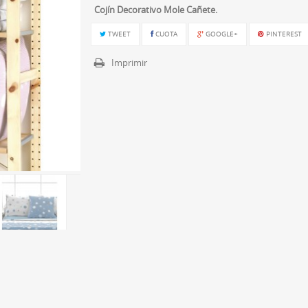
Cojín Decorativo Mole Cañete.
TWEET
CUOTA
GOOGLE+
PINTEREST
Imprimir