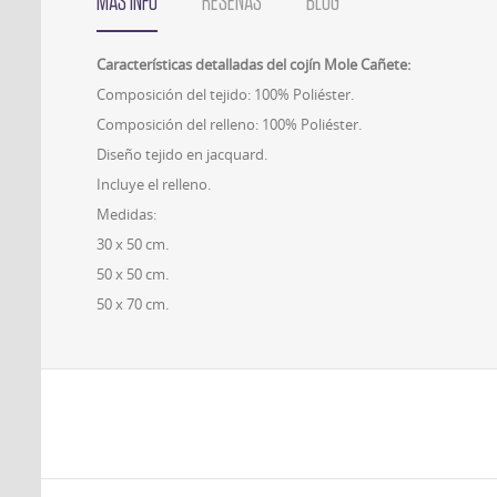
MÁS INFO
RESEÑAS
BLOG
Características detalladas del cojín Mole Cañete:
Composición del tejido: 100% Poliéster.
Composición del relleno: 100% Poliéster.
Diseño tejido en jacquard.
Incluye el relleno.
Medidas:
30 x 50 cm.
50 x 50 cm.
50 x 70 cm.