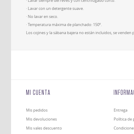
· Lavar siempre del revés y con centrifugado corto.
· Lavar con un detergente suave.
· No lavar en seco.
· Temperatura máxima de planchado: 150º.
Los cojines y la sábana bajera no están incluidos, se venden
MI CUENTA
INFORMA
Mis pedidos
Entrega
Mis devoluciones
Política de
Mis vales descuento
Condicione