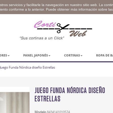
tros servicios y facilitarle la navegación en nuestro sitio web. La cont
miento conforme a lo anterior. Puede obtener más información sobre la
ORES
PANEL JAPONÉS
CORTINAS
ROPA DE 
Juego Funda Nórdica diseño Estrellas
JUEGO FUNDA NÓRDICA DISEÑO
ESTRELLAS
Modelo
8434141010574