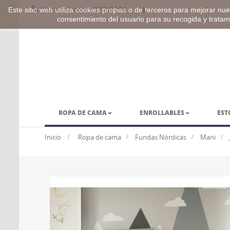
Llámenos ahora:
957 245 254
Este sitio web utiliza cookies propias o de terceros para mejorar nues
consentimiento del usuario para su recogida y trata
ROPA DE CAMA
ENROLLABLES
EST
BARRAS Y ACCESORIOS
VESTUARIO
Inicio
>
Ropa de cama
>
Fundas Nórdicas
>
Mani
>