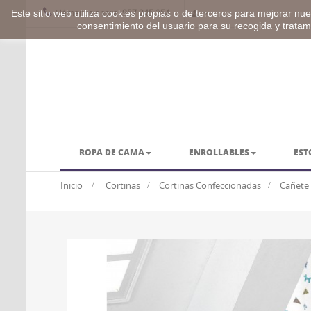
Llámenos ahora:
957 245 254
Este sitio web utiliza cookies propias o de terceros para mejorar nues
consentimiento del usuario para su recogida y trata
ROPA DE CAMA
ENROLLABLES
EST
BARRAS Y ACCESORIOS
VESTUARIO
Inicio
>
Cortinas
>
Cortinas Confeccionadas
>
Cañete